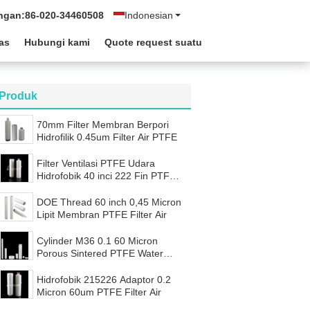
ngan:
86-020-34460508
Indonesian
tas
Hubungi kami
Quote request suatu
Produk
70mm Filter Membran Berpori
Hidrofilik 0.45um Filter Air PTFE
Filter Ventilasi PTFE Udara
Hidrofobik 40 inci 222 Fin PTFE
Filter Air
DOE Thread 60 inch 0,45 Micron
Lipit Membran PTFE Filter Air
Cylinder M36 0.1 60 Micron
Porous Sintered PTFE Water
Filter
Hidrofobik 215226 Adaptor 0.2
Micron 60um PTFE Filter Air