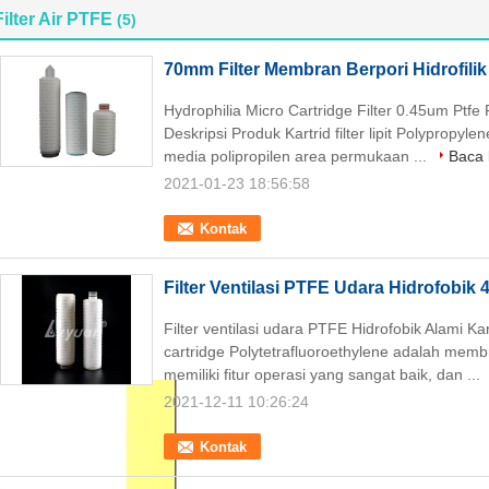
Filter Air PTFE
(5)
70mm Filter Membran Berpori Hidrofilik
Hydrophilia Micro Cartridge Filter 0.45um Ptfe
Deskripsi Produk Kartrid filter lipit Polypropyle
media polipropilen area permukaan ...
Baca l
2021-01-23 18:56:58
Kontak
Filter Ventilasi PTFE Udara Hidrofobik 4
Filter ventilasi udara PTFE Hidrofobik Alami Ka
cartridge Polytetrafluoroethylene adalah membr
memiliki fitur operasi yang sangat baik, dan ...
2021-12-11 10:26:24
Kontak