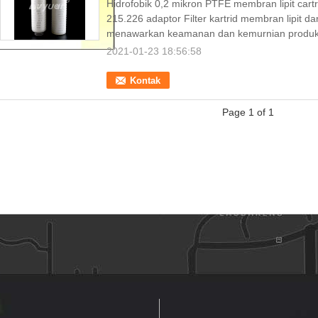
Hidrofobik 0,2 mikron PTFE membran lipit cartr
215.226 adaptor Filter kartrid membran lipit d
menawarkan keamanan dan kemurnian produk t
2021-01-23 18:56:58
Kontak
Page 1 of 1