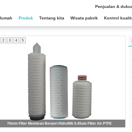
Penjualan & duku
Rumah
Produk
Tentang kita
Wisata pabrik
Kontrol kuali
2
3
4
5
70mm Filter Membran Berpori Hidrofilik 0.45um Filter Air PTFE