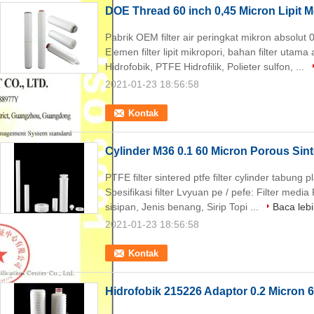
DOE Thread 60 inch 0,45 Micron Lipit M
Pabrik OEM filter air peringkat mikron absolut 
Elemen filter lipit mikropori, bahan filter uta
Hidrofobik, PTFE Hidrofilik, Polieter sulfon, ...
2021-01-23 18:56:58
Kontak
Cylinder M36 0.1 60 Micron Porous Sint
PTFE filter sintered ptfe filter cylinder tabung pl
Spesifikasi filter Lvyuan pe / pefe: Filter medi
sisipan, Jenis benang, Sirip Topi ...
Baca lebi
2021-01-23 18:56:58
Kontak
Hidrofobik 215226 Adaptor 0.2 Micron 6