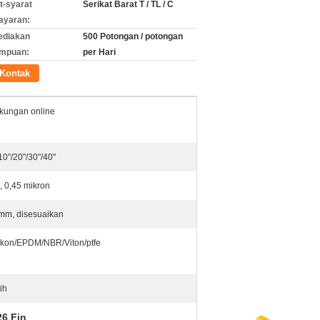
t-syarat
Serikat Barat T / TL / C
ayaran:
ediakan
500 Potongan / potongan
mpuan:
per Hari
Kontak
kungan online
10"/20"/30"/40"
, 0,45 mikron
mm, disesuaikan
likon/EPDM/NBR/Viton/ptfe
ih
26 Fin