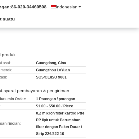
ngan:
86-020-34460508
Indonesian
t suatu
l produk:
t asal:
Guangdong, Cina
merek:
Guangzhou LvYuan
kasi:
SGS/CE/ISO 9001
at-syarat pembayaran & pengiriman:
itas min Order:
1 Potongan / potongan
:
$1.00 - $50.00 / Piece
0,2 mikron filter kartrid Ptfe
PP lipit untuk Perumahan
an rincian:
filter dengan Paket Datar /
Sirip 226/222 10