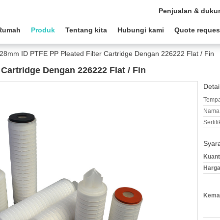
Penjualan & duku
Rumah
Produk
Tentang kita
Hubungi kami
Quote reques
28mm ID PTFE PP Pleated Filter Cartridge Dengan 226222 Flat / Fin
Cartridge Dengan 226222 Flat / Fin
Detai
Tempa
Nama 
Sertifi
Syar
Kuant
Harga
Kemas