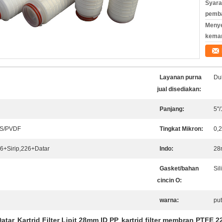
Syara
pemb
Meny
kema
Layanan purna
Du
jual disediakan:
Panjang:
5"/
ES/PVDF
Tingkat Mikron:
0,2
6+Sirip,226+Datar
Indo:
28
Gasket/bahan
Si
cincin O:
warna:
put
Datar
Kartrid Filter Lipit 28mm ID PP
kartrid filter membran PTFE 2
,
,