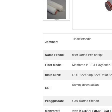
Tidak tersedia
Jaminan:
Nama Produk:
filter kartrid Ptfe berlipit
Filter Media:
Membran PTFE/PP/Nylon/P
tutup akhir:
DOE,222+Sirip,222+Datar,22
68mm, disesuaikan
OD:
Penggunaan:
Gas, Kartrid filter air
222 Kartrid Filter Lipit 
Menyoroti: