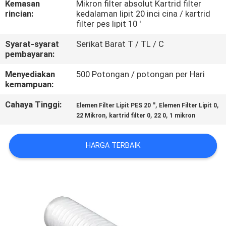
Kemasan
Mikron filter absolut Kartrid filter
KUALITAS
rincian:
kedalaman lipit 20 inci cina / kartrid
filter pes lipit 10 '
HUBUNGI
Syarat-syarat
Serikat Barat T / TL / C
KAMI
pembayaran:
Menyediakan
500 Potongan / potongan per Hari
kemampuan:
BERITA
Cahaya Tinggi:
,
,
Elemen Filter Lipit PES 20 ''
Elemen Filter Lipit 0
,
,
,
22 Mikron
kartrid filter 0
22 0
1 mikron
PERMINTAAN
PENAWARAN
HARGA TERBAIK
SITEMAP
PRIVACY
POLICY