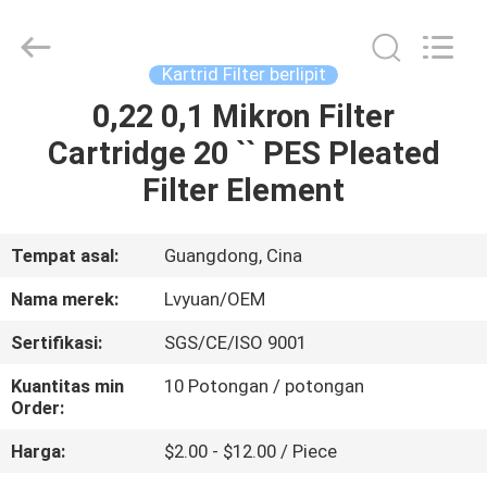
Lvyuan
Water
Purification
Equipment
Co.,
Kartrid Filter berlipit
Ltd..
All
Rights
0,22 0,1 Mikron Filter
RUMAH
Reserved.
Cartridge 20 `` PES Pleated
PRODUK
Filter Element
TENTANG
Tempat asal:
Guangdong, Cina
KAMI
Nama merek:
Lvyuan/OEM
Sertifikasi:
SGS/CE/ISO 9001
TUR
Kuantitas min
10 Potongan / potongan
PABRIK
Order:
Harga:
$2.00 - $12.00 / Piece
KONTROL