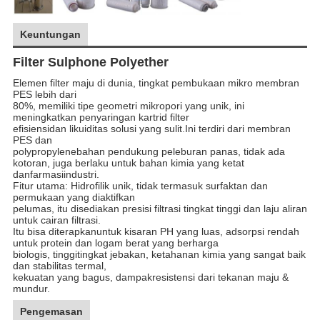
Keuntungan
Filter Sulphone Polyether
Elemen filter maju di dunia, tingkat pembukaan mikro membran
PES lebih dari
80%, memiliki tipe geometri mikropori yang unik, ini
meningkatkan penyaringan kartrid filter
efisiensi
dan likuiditas solusi yang sulit.Ini terdiri dari membran
PES dan
polypropylene
bahan pendukung peleburan panas, tidak ada
kotoran, juga berlaku untuk bahan kimia yang ketat
dan
farmasi
industri.
Fitur utama: Hidrofilik unik, tidak termasuk surfaktan dan
permukaan yang diaktifkan
pelumas, itu disediakan presisi filtrasi tingkat tinggi dan laju aliran
untuk cairan filtrasi.
Itu bisa diterapkan
untuk kisaran PH yang luas, adsorpsi rendah
untuk protein dan logam berat yang berharga
biologis, tinggi
tingkat jebakan, ketahanan kimia yang sangat baik
dan stabilitas termal,
kekuatan yang bagus, dampak
resistensi dari tekanan maju &
mundur.
Pengemasan