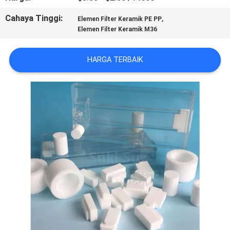
KUALITAS
Cahaya Tinggi:
,
Elemen Filter Keramik PE PP
Elemen Filter Keramik M36
HUBUNGI
KAMI
HARGA TERBAIK
BERITA
PERMINTAAN
PENAWARAN
SITEMAP
PRIVACY
POLICY