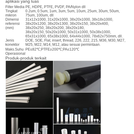
aplikasi yang luas
Filter Media
PE, HDPE, PTFE, PVDF, PA/Nylon dll
Tingkat
0.2um, 0.5um, 1um, 3um, 5um, 10um, 25um, 30um, 50um,
mikron
75um, 100um, dll
Dimensi
31x12x1000, 31x20x1000, 38x20x1000, 38x18x1000,
referensi
38x20x1200, 38x20x1300, 38x20x150, 38x20x400,
(mm)
38x20x250, 38x20x200, 38x20x180,
38x20x150, 50x20x1000, 50x31x1000, 50x38x1000,
65x31x1000, 65x38x1000, 64x44x1000, 78x62x750mm, dll.
Jenis
DOE, SOE, Flat, insert, thread, 226, 222, 215, M36, M30, M27,
konektor
M25, M22, M14, M12, atau sesuai permintaan.
Maks.Suhu
PE≤82℃;PTFE≥200℃;PA≤120℃
Operasional
Produk-produk terkait