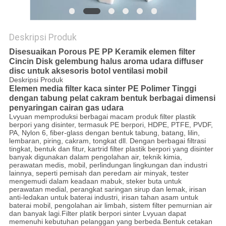
Deskripsi Produk
Disesuaikan Porous PE PP Keramik elemen filter
Cincin Disk gelembung halus aroma udara diffuser
disc untuk aksesoris botol ventilasi mobil
Deskripsi Produk
Elemen media filter kaca sinter PE Polimer Tinggi
dengan tabung pelat cakram bentuk berbagai dimensi
penyaringan cairan gas udara
Lvyuan memproduksi berbagai macam produk filter plastik
berpori yang disinter, termasuk PE berpori, HDPE, PTFE, PVDF,
PA, Nylon 6, fiber-glass dengan bentuk tabung, batang, lilin,
lembaran, piring, cakram, tongkat dll. Dengan berbagai filtrasi
tingkat, bentuk dan fitur, kartrid filter plastik berpori yang disinter
banyak digunakan dalam pengolahan air, teknik kimia,
perawatan medis, mobil, perlindungan lingkungan dan industri
lainnya, seperti pemisah dan peredam air minyak, tester
mengemudi dalam keadaan mabuk, steker buta untuk
perawatan medial, perangkat saringan sirup dan lemak, irisan
anti-ledakan untuk baterai industri, irisan tahan asam untuk
baterai mobil, pengolahan air limbah, sistem filter pemurnian air
dan banyak lagi.Filter platik berpori sinter Lvyuan dapat
memenuhi kebutuhan pelanggan yang berbeda.Bentuk cetakan