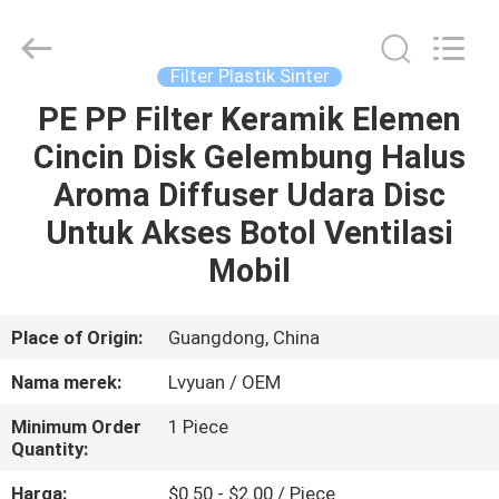
Kartrid
Mikron
supplier.
Copyright
©
Filter Plastik Sinter
2021
-
2025
PE PP Filter Keramik Elemen
RUMAH
Guangzhou
Lvyuan
Cincin Disk Gelembung Halus
Water
Purification
Equipment
PRODUK
Aroma Diffuser Udara Disc
Co.,
Ltd..
All
Untuk Akses Botol Ventilasi
Rights
Reserved.
TENTANG
Mobil
KAMI
Place of Origin:
Guangdong, China
TUR
Nama merek:
Lvyuan / OEM
PABRIK
Minimum Order
1 Piece
Quantity:
KONTROL
Harga:
$0.50 - $2.00 / Piece