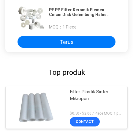
PE PP Filter Keramik Elemen
Cincin Disk Gelembung Halus
Aroma Diffuser Udara Disc Untuk
Akses Botol Ventilasi Mobil
MOQ：
1 Piece
Terus
Top produk
Filter Plastik Sinter
Mikropori
$0.50 - $2.00 / Piece MOQ:1 potong
CONTACT