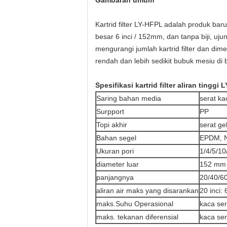
Gambaran umum
Kartrid filter LY-HFPL adalah produk bar
besar 6 inci / 152mm, dan tanpa biji, uj
mengurangi jumlah kartrid filter dan di
rendah dan lebih sedikit bubuk mesiu di b
Spesifikasi kartrid filter aliran tinggi 
Saring bahan media
serat kac
Surpport
PP
Topi akhir
serat ge
Bahan segel
EPDM, N
Ukuran pori
1/4/5/10
diameter luar
152 mm 
panjangnya
20/40/60
aliran air maks yang disarankan
20 inci:
maks.Suhu Operasional
kaca ser
maks. tekanan diferensial
kaca ser