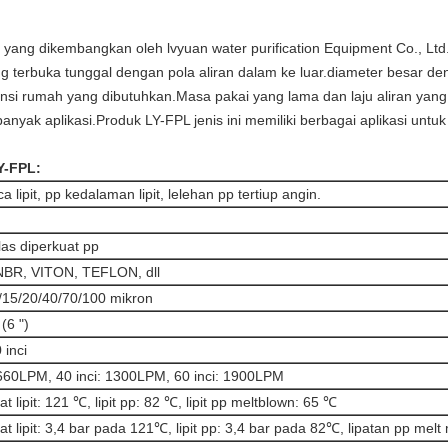
u yang dikembangkan oleh lvyuan water purification Equipment Co., Lt
ung terbuka tunggal dengan pola aliran dalam ke luar.diameter besar de
mensi rumah yang dibutuhkan.Masa pakai yang lama dan laju aliran yang
anyak aplikasi.Produk LY-FPL jenis ini memiliki berbagai aplikasi untuk
LY-FPL:
a lipit, pp kedalaman lipit, lelehan pp tertiup angin.
las diperkuat pp
BR, VITON, TEFLON, dll
/15/20/40/70/100 mikron
(6 ")
 inci
 660LPM, 40 inci: 1300LPM, 60 inci: 1900LPM
at lipit: 121 ℃, lipit pp: 82 ℃, lipit pp meltblown: 65 ℃
at lipit: 3,4 bar pada 121℃, lipit pp: 3,4 bar pada 82℃, lipatan pp me