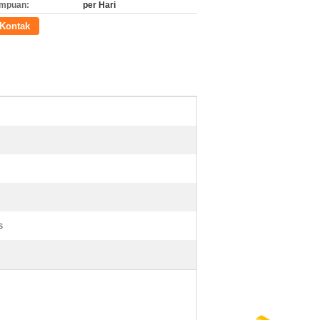
mpuan:
per Hari
Kontak
s