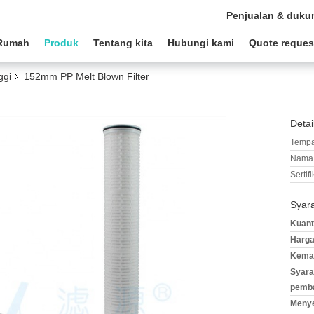
Penjualan & duku
Rumah
Produk
Tentang kita
Hubungi kami
Quote reques
ggi
152mm PP Melt Blown Filter
Detai
Tempa
Nama 
Sertifi
Syar
Kuant
Harga
Kemas
Syara
pemb
Meny