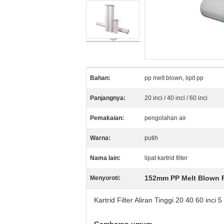
Bahan:
pp melt blown, lipit pp
Panjangnya:
20 inci / 40 inci / 60 inci
Pemakaian:
pengolahan air
Warna:
putih
Nama lain:
lipat kartrid filter
152mm PP Melt Blown F
Menyoroti:
Kartrid Filter Aliran Tinggi 20 40 60 inci 5 