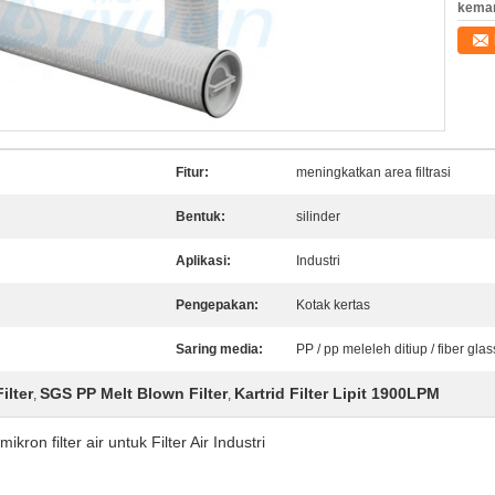
kema
Fitur:
meningkatkan area filtrasi
Bentuk:
silinder
Aplikasi:
Industri
Pengepakan:
Kotak kertas
Saring media:
PP / pp meleleh ditiup / fiber glas
ilter
SGS PP Melt Blown Filter
Kartrid Filter Lipit 1900LPM
,
,
mikron filter air untuk Filter Air Industri