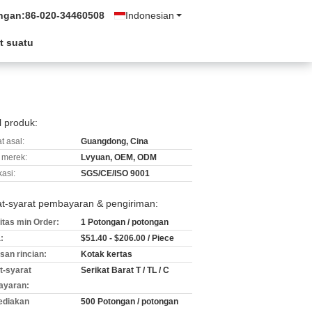
ngan:
86-020-34460508
Indonesian
t suatu
l produk:
t asal:
Guangdong, Cina
merek:
Lvyuan, OEM, ODM
kasi:
SGS/CE/ISO 9001
at-syarat pembayaran & pengiriman:
itas min Order:
1 Potongan / potongan
:
$51.40 - $206.00 / Piece
an rincian:
Kotak kertas
t-syarat
Serikat Barat T / TL / C
ayaran:
ediakan
500 Potongan / potongan