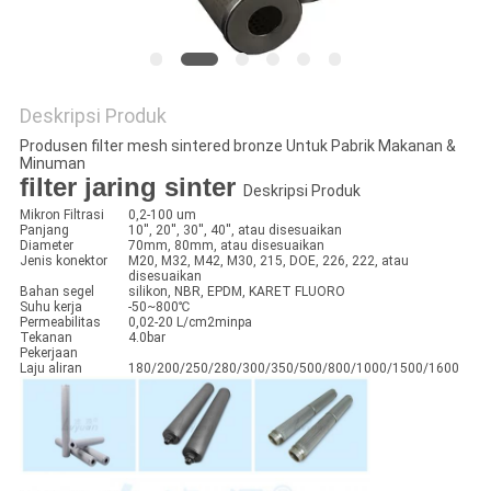
Deskripsi Produk
Produsen filter mesh sintered bronze Untuk Pabrik Makanan &
Minuman
filter jaring sinter 
Deskripsi Produk
Mikron Filtrasi
0,2-100 um
Panjang
10'', 20'', 30'', 40'', atau disesuaikan
Diameter
70mm, 80mm, atau disesuaikan
Jenis konektor
M20, M32, M42, M30, 215, DOE, 226, 222, atau
disesuaikan
Bahan segel
silikon, NBR, EPDM, KARET FLUORO
Suhu kerja
-50~800℃
Permeabilitas
0,02-20 L/cm2minpa
Tekanan
4.0bar
Pekerjaan
Laju aliran
180/200/250/280/300/350/500/800/1000/1500/1600