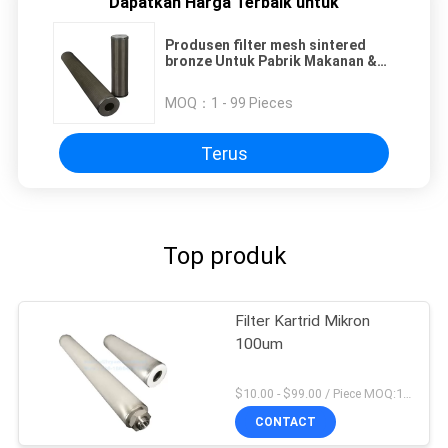
Dapatkan Harga Terbaik untuk
Produsen filter mesh sintered
bronze Untuk Pabrik Makanan &
Minuman
MOQ：
1 - 99 Pieces
Terus
Top produk
Filter Kartrid Mikron
100um
$10.00 - $99.00 / Piece MOQ:1 Potongan / potongan
CONTACT