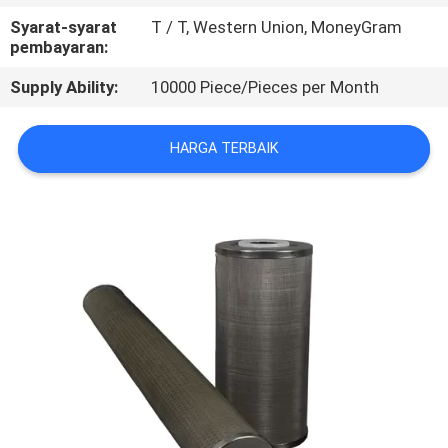
KUALITAS
Syarat-syarat
T / T, Western Union, MoneyGram
pembayaran:
HUBUNGI
Supply Ability:
10000 Piece/Pieces per Month
KAMI
HARGA TERBAIK
BERITA
PERMINTAAN
PENAWARAN
SITEMAP
PRIVACY
POLICY