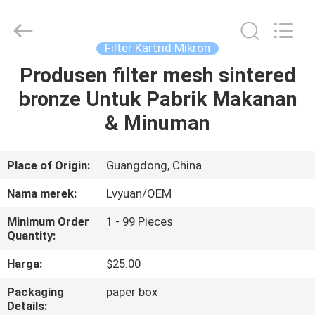
Kartrid
Mikron
supplier.
Copyright
©
Filter Kartrid Mikron
2021
-
2025
Produsen filter mesh sintered
RUMAH
Guangzhou
Lvyuan
bronze Untuk Pabrik Makanan
Water
Purification
Equipment
PRODUK
& Minuman
Co.,
Ltd..
All
Rights
Reserved.
TENTANG
Place of Origin:
Guangdong, China
KAMI
Nama merek:
Lvyuan/OEM
Minimum Order
1 - 99 Pieces
TUR
Quantity:
PABRIK
Harga:
$25.00
Packaging
paper box
KONTROL
Details: