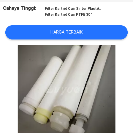
KUALITAS
Cahaya Tinggi:
,
Filter Kartrid Cair Sinter Plastik
Filter Kartrid Cair PTFE 30 "
HUBUNGI
KAMI
HARGA TERBAIK
BERITA
PERMINTAAN
PENAWARAN
SITEMAP
PRIVACY
POLICY