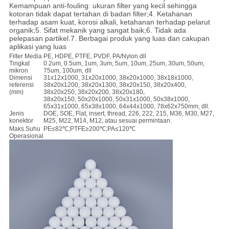
Kemampuan anti-fouling: ukuran filter yang kecil sehingga
kotoran tidak dapat tertahan di badan filter;4. Ketahanan
terhadap asam kuat, korosi alkali, ketahanan terhadap pelarut
organik;5. Sifat mekanik yang sangat baik;6. Tidak ada
pelepasan partikel.7. Berbagai produk yang luas dan cakupan
aplikasi yang luas
Filter Media
PE, HDPE, PTFE, PVDF, PA/Nylon dll
Tingkat
0.2um, 0.5um, 1um, 3um, 5um, 10um, 25um, 30um, 50um,
mikron
75um, 100um, dll
Dimensi
31x12x1000, 31x20x1000, 38x20x1000, 38x18x1000,
referensi
38x20x1200, 38x20x1300, 38x20x150, 38x20x400,
(mm)
38x20x250, 38x20x200, 38x20x180,
38x20x150, 50x20x1000, 50x31x1000, 50x38x1000,
65x31x1000, 65x38x1000, 64x44x1000, 78x62x750mm, dll.
Jenis
DOE, SOE, Flat, insert, thread, 226, 222, 215, M36, M30, M27,
konektor
M25, M22, M14, M12, atau sesuai permintaan.
Maks.Suhu
PE≤82℃;PTFE≥200℃;PA≤120℃
Operasional