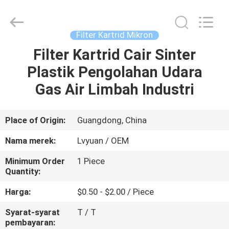
Kartrid
Mikron
supplier.
Copyright
©
Filter Kartrid Mikron
2021
-
2025
Filter Kartrid Cair Sinter
RUMAH
Guangzhou
Lvyuan
Plastik Pengolahan Udara
Water
Purification
Equipment
PRODUK
Gas Air Limbah Industri
Co.,
Ltd..
All
Rights
Reserved.
TENTANG
Place of Origin:
Guangdong, China
KAMI
Nama merek:
Lvyuan / OEM
Minimum Order
1 Piece
TUR
Quantity:
PABRIK
Harga:
$0.50 - $2.00 / Piece
Syarat-syarat
T / T
KONTROL
pembayaran: